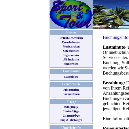
Reisen
Fr�hbucherreisen
Pauschalreisen
Musicalreisen
St�dtereisen
Eigenanreise
All Inclusive
Singelreisen
Lastminute
Lastminute
Ferienreisen
Pfingstferien
Sommerferien
Fl�ge
Billigfl�ge
Linienfl�ge
Charterfl�ge
Flug & Mietwagen
Unterk�nfte