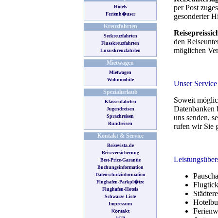
Hotels
Ferienh�user
Kreuzfahrten
Seekreuzfahrten
Flusskreuzfahrten
Luxuskreuzfahrten
Mietwagen
Mietwagen
Wohnmobile
Spezialurlaub
Klassenfahrten
Jugendreisen
Sprachreisen
Rundreisen
Kontakt & Service
Reisevista.de
Reiseversicherung
Best-Price-Garantie
Buchungsinformation
Datenschutzinformation
Flughafen-Parkpl�tze
Flughafen-Hotels
Schwarze Liste
Impressum
Kontakt