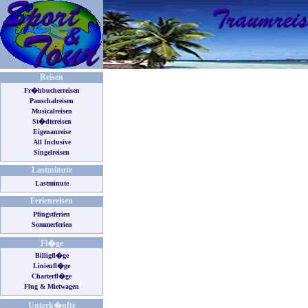
Reisen
Fr�hbucherreisen
Pauschalreisen
Musicalreisen
St�dtereisen
Eigenanreise
All Inclusive
Singelreisen
Lastminute
Lastminute
Ferienreisen
Pfingstferien
Sommerferien
Fl�ge
Billigfl�ge
Linienfl�ge
Charterfl�ge
Flug & Mietwagen
Unterk�nfte