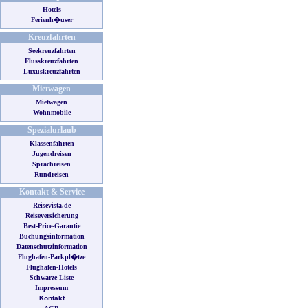
Hotels
Ferienh�user
Kreuzfahrten
Seekreuzfahrten
Flusskreuzfahrten
Luxuskreuzfahrten
Mietwagen
Mietwagen
Wohnmobile
Spezialurlaub
Klassenfahrten
Jugendreisen
Sprachreisen
Rundreisen
Kontakt & Service
Reisevista.de
Reiseversicherung
Best-Price-Garantie
Buchungsinformation
Datenschutzinformation
Flughafen-Parkpl�tze
Flughafen-Hotels
Schwarze Liste
Impressum
Kontakt