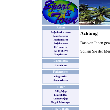
Reisen
Fr�hbucherreisen
Pauschalreisen
Musicalreisen
St�dtereisen
Eigenanreise
All Inclusive
Singelreisen
Lastminute
Lastminute
Ferienreisen
Pfingstferien
Sommerferien
Fl�ge
Billigfl�ge
Linienfl�ge
Charterfl�ge
Flug & Mietwagen
Unterk�nfte