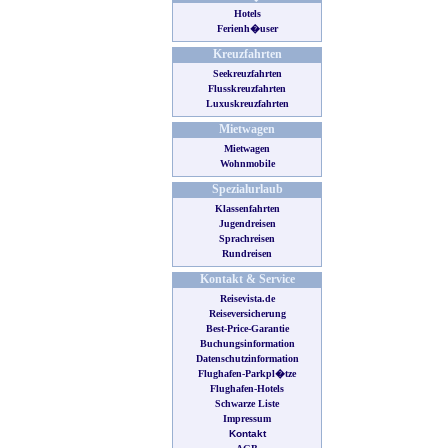
Hotels
Ferienh�user
Kreuzfahrten
Seekreuzfahrten
Flusskreuzfahrten
Luxuskreuzfahrten
Mietwagen
Mietwagen
Wohnmobile
Spezialurlaub
Klassenfahrten
Jugendreisen
Sprachreisen
Rundreisen
Kontakt & Service
Reisevista.de
Reiseversicherung
Best-Price-Garantie
Buchungsinformation
Datenschutzinformation
Flughafen-Parkpl�tze
Flughafen-Hotels
Schwarze Liste
Impressum
Kontakt